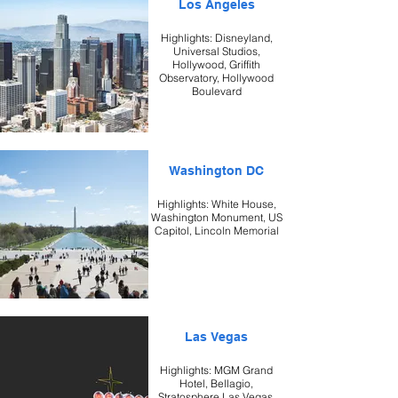
Los Angeles
Highlights: Disneyland,
Universal Studios,
Hollywood, Griffith
Observatory, Hollywood
Boulevard
Washington DC
Highlights: White House,
Washington Monument, US
Capitol, Lincoln Memorial
Las Vegas
Highlights: MGM Grand
Hotel, Bellagio,
Stratosphere Las Vegas,