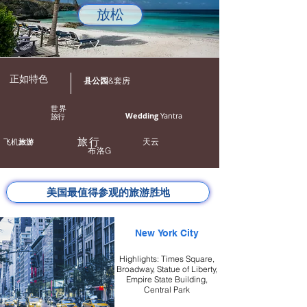
放松
正如特色
县公园
&套房
世界
Wedding
Yantra
旅行
旅行
飞机
旅游
天云
布洛
G
美国最值得参观的旅游胜地
New York City
Highlights: Times Square,
Broadway, Statue of Liberty,
Empire State Building,
Central Park