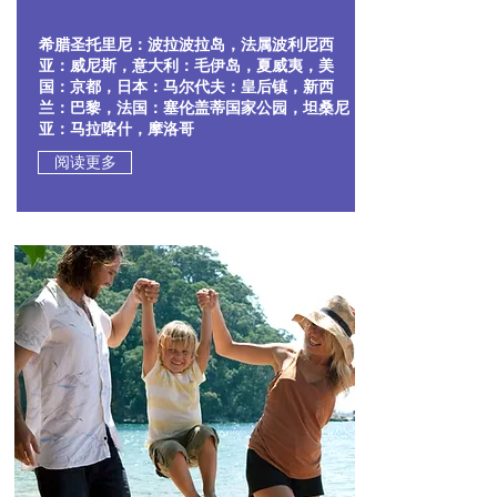
希腊圣托里尼：波拉波拉岛，法属波利尼西
亚：威尼斯，意大利：毛伊岛，夏威夷，美
国：京都，日本：马尔代夫：皇后镇，新西
兰：巴黎，法国：塞伦盖蒂国家公园，坦桑尼
亚：马拉喀什，摩洛哥
阅读更多